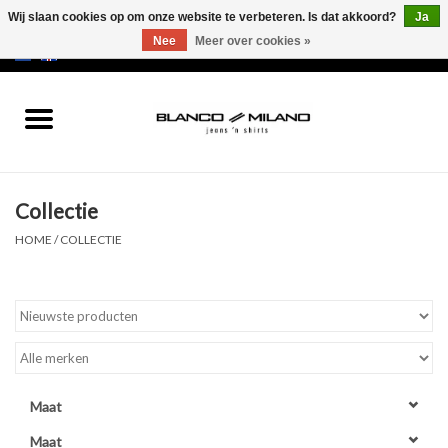
Wij slaan cookies op om onze website te verbeteren. Is dat akkoord?
Ja
Nee
Meer over cookies »
EUR
/
USD
0 Artikelen - €0,00
Home
MEN
Collectie
SALE 50%
HOME
/
COLLECTIE
NEW SALE 20%
Merken
Maat
Maat