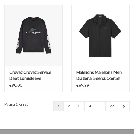
Croyez Croyez Service
Malelions Malelions Men
Dept Longsleeve
Diagonal Seersucker Sh
€90,00
€69,99
Pagina 1 van 27
1
2
3
4
5
27