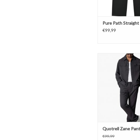
Pure Path Straight 
€99,99
84% Polyester, 14% v
spandex
Regular fit
machinewas 3
niet in de droog
TOEVOEGEN AAN WI
Quotrell Zane Pan
€99,99