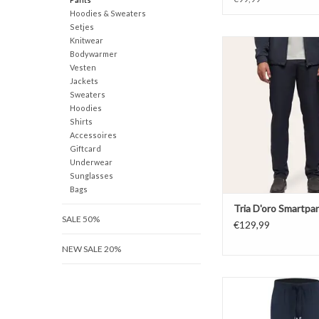
Hoodies & Sweaters
Setjes
Knitwear
Tria D'oro Smart
Bodywarmer
TOEVOEGEN AAN WI
Vesten
Jackets
Sweaters
Hoodies
Shirts
Accessoires
Giftcard
Underwear
Sunglasses
Bags
Tria D'oro Smartpa
SALE 50%
€129,99
NEW SALE 20%
Malelions Technica
TOEVOEGEN AAN WI