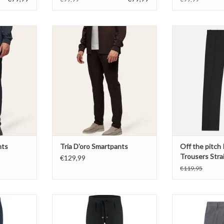
pants
Tria D'oro Smartpants
Off the pitch 
Strai
NKELWAGEN
TOEVOEGEN AAN WINKELWAGEN
TOEVOEGEN AA
nts
Tria D'oro Smartpants
Off the pitch
Trousers Strai
€129,99
€119,95
l Chino
Malelions Technical Chino
Off the pitch 
Strai
NKELWAGEN
TOEVOEGEN AAN WINKELWAGEN