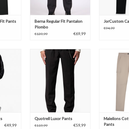
Fit Pants
Berna Regular Fit Pantalon
JorCustom Ca
Piombo
€94,99
€69,99
€139,99
iscose, 2%
78% polyester, 20% rayon, 2%
Cotton C
spandex
TOEVOEGEN AA
machinewas 30°C
0°C
niet in de droogtrommel
trommel
regular fit
NKELWAGEN
TOEVOEGEN AAN WINKELWAGEN
ts
Quotrell Luxor Pants
Malelions Co
Pants
€49,99
€59,99
€119,99