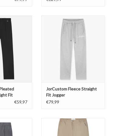
Pleated Trousers
JorCustom Fleece Straight Fit
ght Fit
Jogger
N WINKELWAGEN
TOEVOEGEN AAN WINKELWAGEN
 Pleated
JorCustom Fleece Straight
ght Fit
Fit Jogger
€59,97
€79,99
Pleated Trousers
Pure Path Straight Fit Pants
ght Fit
TOEVOEGEN AAN WINKELWAGEN