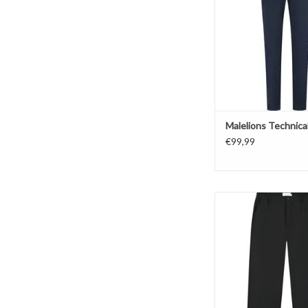
Malelions Technica
€99,99
Pure Path Straight F
TOEVOEGEN AAN WI