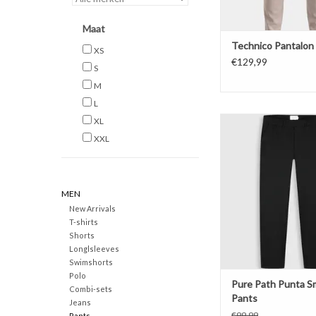
Maat
Technico Pantalon
XS
€129,99
S
M
L
Pure Path Punta Sma
XL
XXL
TOEVOEGEN AAN WI
MEN
New Arrivals
T-shirts
Shorts
Longlsleeves
Swimshorts
Polo
Pure Path Punta S
Combi-sets
Pants
Jeans
€99,99
Pants