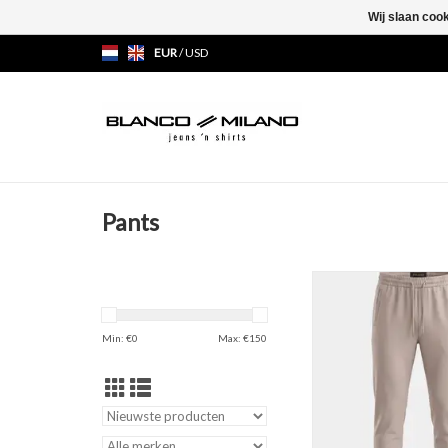
Wij slaan coo
EUR
/
USD
Pants
Technico Pant
TOEVOEGEN AAN WI
Min: €
0
Max: €
150