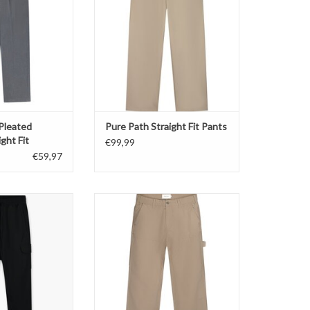
N WINKELWAGEN
 Pleated
Pure Path Straight Fit Pants
ght Fit
€99,99
€59,97
rgo Zip Pants
Straight Fit.
N WINKELWAGEN
TOEVOEGEN AAN WINKELWAGEN