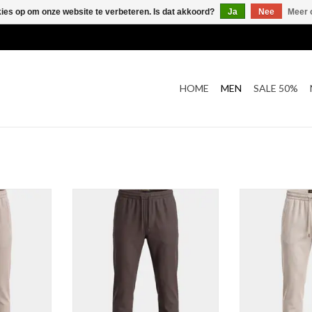
kies op om onze website te verbeteren. Is dat akkoord?
Ja
Nee
Meer 
HOME
MEN
SALE 50%
alon
Technico Pantalon
Technico
NKELWAGEN
TOEVOEGEN AAN WINKELWAGEN
TOEVOEGEN AA