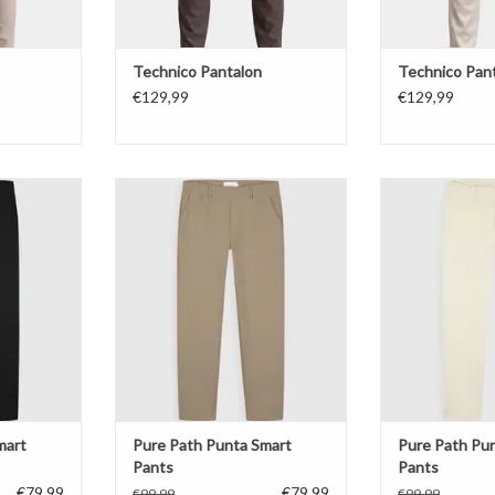
Technico Pantalon
Technico Pan
€129,99
€129,99
rt Pants
Pure Path Punta Smart Pants
Pure Path Pun
NKELWAGEN
TOEVOEGEN AAN WINKELWAGEN
TOEVOEGEN AA
mart
Pure Path Punta Smart
Pure Path Pu
Pants
Pants
€79,99
€79,99
€99,99
€99,99