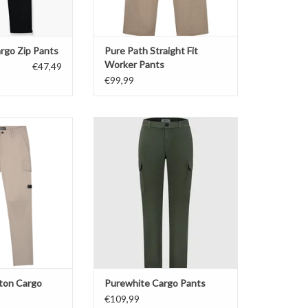
rgo Zip Pants
Pure Path Straight Fit
Worker Pants
€47,49
€99,99
argo Pants
Deze cargobroek voor heren
combineert functionaliteit met een
N WINKELWAGEN
moderne, taps toelopende
pasvorm voor een man die
onderweg is. Met twee
cargozakken, twee voorzakken en
een achterzak. Gemaakt van 97%
katoen en 3% elastaan.
TOEVOEGEN AAN WINKELWAGEN
tton Cargo
Purewhite Cargo Pants
€109,99