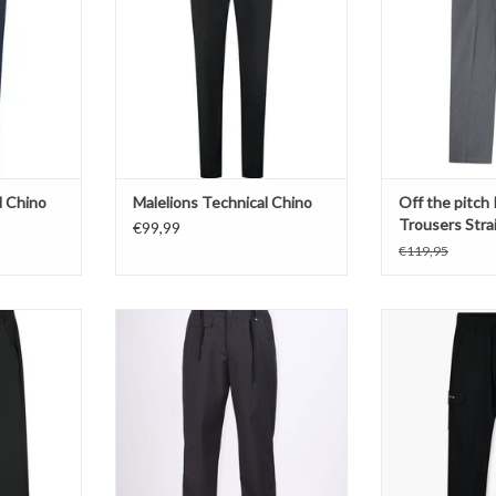
TOEVOEGEN AA
l Chino
Malelions Technical Chino
Off the pitch
Trousers Strai
€99,99
€119,95
it Pants
Berna Regular Fit Pantalon Piombo
JorCustom Ca
NKELWAGEN
TOEVOEGEN AAN WINKELWAGEN
TOEVOEGEN AA