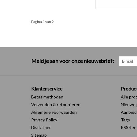
Pagina 1 van 2
Meld je aan voor onze nieuwsbrief:
Klantenservice
Produc
Betaalmethoden
Alle pro
Verzenden & retourneren
Nieuwe 
Algemene voorwaarden
Aanbied
Privacy Policy
Tags
Disclaimer
RSS-fee
Sitemap