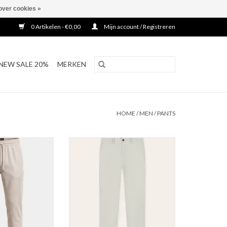
over cookies »
0 Artikelen - €0,00
Mijn account / Registreren
NEW SALE 20%
MERKEN
HOME
/
MEN
/
PANTS
 Pantalon
Tria D'oro Smart Travel Pants
N WINKELWAGEN
TOEVOEGEN AAN WINKELWAGEN