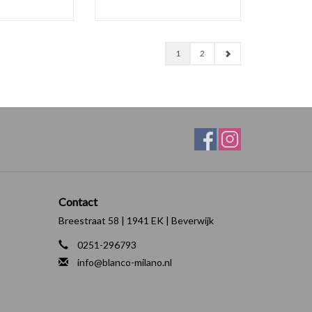
1
2
Contact
Breestraat 58 | 1941 EK | Beverwijk
0251-296793
info@blanco-milano.nl