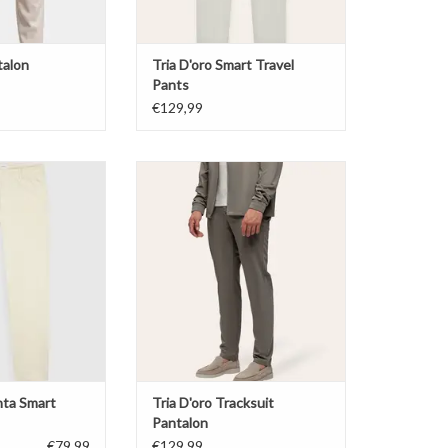
talon
Tria D'oro Smart Travel
Pants
€129,99
ta Smart Pants
Tria D'oro Tracksuit Pantalon
N WINKELWAGEN
TOEVOEGEN AAN WINKELWAGEN
nta Smart
Tria D'oro Tracksuit
Pantalon
€79,99
€129,99