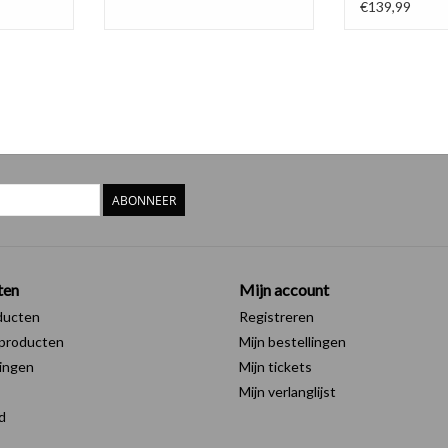
€139,99
ABONNEER
ten
Mijn account
ducten
Registreren
producten
Mijn bestellingen
ingen
Mijn tickets
Mijn verlanglijst
d