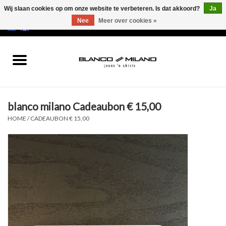
Wij slaan cookies op om onze website te verbeteren. Is dat akkoord?
Ja
Nee
Meer over cookies »
EUR
/
USD
0 Artikelen - €0,00
Home
MEN
blanco milano Cadeaubon € 15,00
SALE 50%
HOME
/
CADEAUBON € 15,00
NEW SALE 20%
Merken