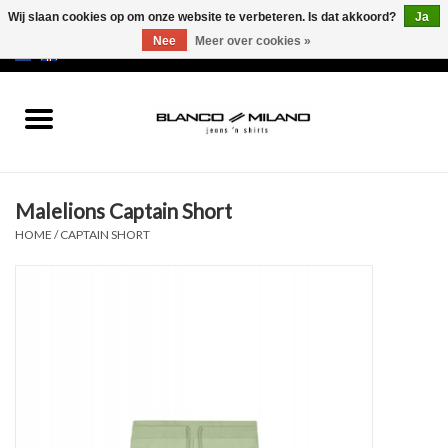
Wij slaan cookies op om onze website te verbeteren. Is dat akkoord?
Ja
Nee
Meer over cookies »
EUR
/
USD
0 Artikelen - €0,00
Home
MEN
Malelions Captain Short
SALE 50%
HOME
/
CAPTAIN SHORT
NEW SALE 20%
Merken