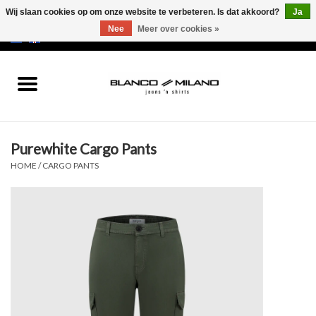
Wij slaan cookies op om onze website te verbeteren. Is dat akkoord?
Ja
Nee
Meer over cookies »
EUR
/
USD
0 Artikelen - €0,00
Home
MEN
Purewhite Cargo Pants
SALE 50%
HOME
/
CARGO PANTS
NEW SALE 20%
Merken