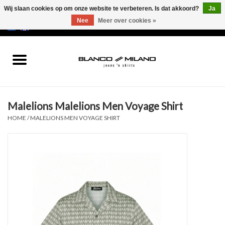
Wij slaan cookies op om onze website te verbeteren. Is dat akkoord?
Ja
Nee
Meer over cookies »
EUR
/
USD
0 Artikelen - €0,00
Home
MEN
Malelions Malelions Men Voyage Shirt
SALE 50%
HOME
/
MALELIONS MEN VOYAGE SHIRT
NEW SALE 20%
Merken