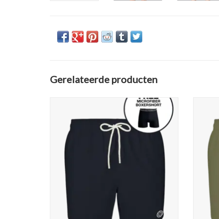
Gerelateerde producten
Muchachomalo Men Swimshort Solid
Muc
TOEVOEGEN AAN WINKELWAGEN
TO