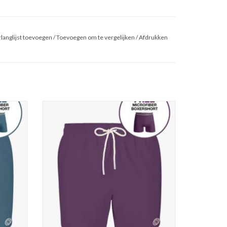
langlijst toevoegen
/
Toevoegen om te vergelijken
/
Afdrukken
olid
Muchachomalo Men Swimshort Solid
GEN
TOEVOEGEN AAN WINKELWAGEN