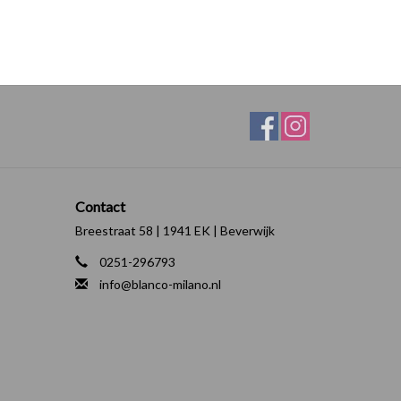
Contact
Breestraat 58 | 1941 EK | Beverwijk
0251-296793
info@blanco-milano.nl