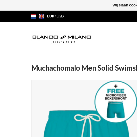
Wij slaan coo
EUR
/
USD
Muchachomalo Men Solid Swims