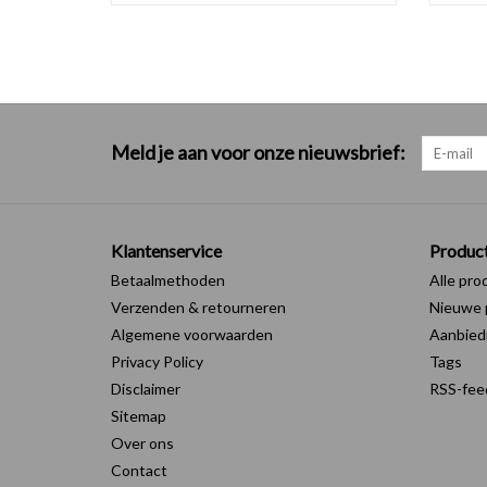
Meld je aan voor onze nieuwsbrief:
Klantenservice
Produc
Betaalmethoden
Alle pro
Verzenden & retourneren
Nieuwe 
Algemene voorwaarden
Aanbied
Privacy Policy
Tags
Disclaimer
RSS-fee
Sitemap
Over ons
Contact