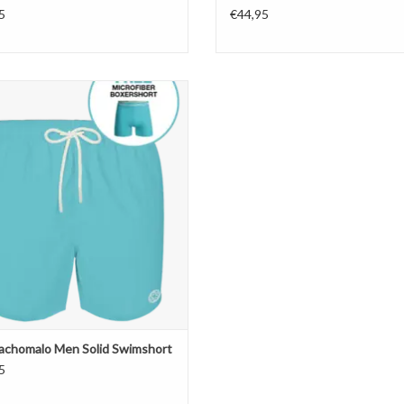
5
€44,95
hachomalo Men Solid Swimshort
EVOEGEN AAN WINKELWAGEN
chomalo Men Solid Swimshort
5