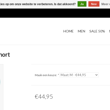
kies op om onze website te verbeteren. Is dat akkoord?
Ja
Nee
Meer 
HOME
MEN
SALE 50%
hort
Maak een keuze:
*
€44,95