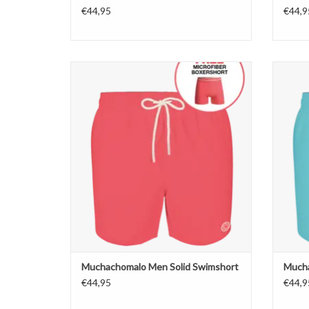
€44,95
€44,9
Muchachomalo Men Solid Swimshort
Muc
TOEVOEGEN AAN WINKELWAGEN
TO
Muchachomalo Men Solid Swimshort
Mucha
€44,95
€44,9