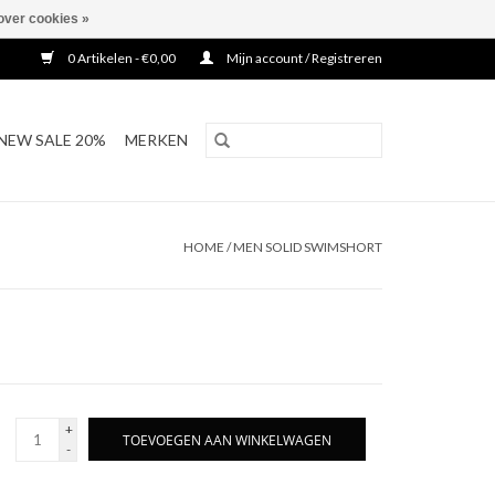
over cookies »
0 Artikelen - €0,00
Mijn account / Registreren
NEW SALE 20%
MERKEN
HOME
/
MEN SOLID SWIMSHORT
+
TOEVOEGEN AAN WINKELWAGEN
-