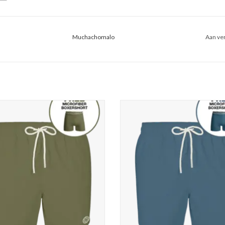
Muchachomalo
Aan ver
hachomalo Men Swimshort Solid
Muchachomalo Men Swimshort S
EVOEGEN AAN WINKELWAGEN
TOEVOEGEN AAN WINKELWA