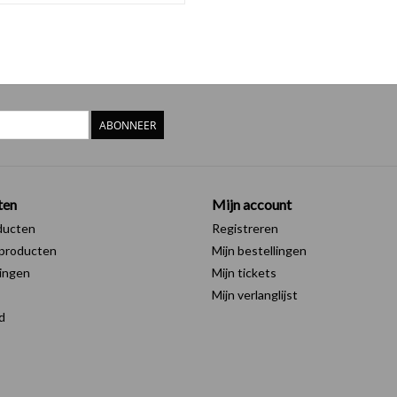
ABONNEER
ten
Mijn account
ducten
Registreren
producten
Mijn bestellingen
ingen
Mijn tickets
Mijn verlanglijst
d