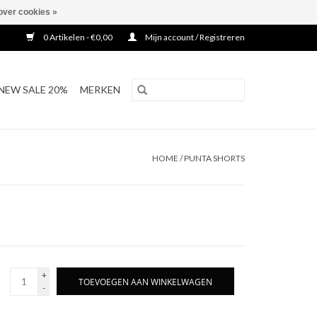
over cookies »
0 Artikelen - €0,00
Mijn account / Registreren
NEW SALE 20%
MERKEN
HOME
/
PUNTA SHORTS
+
TOEVOEGEN AAN WINKELWAGEN
-