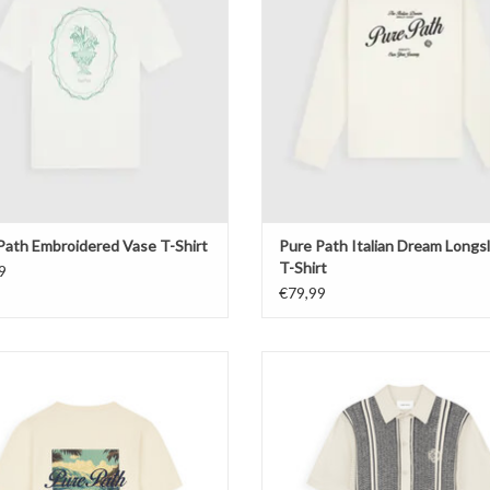
Path Embroidered Vase T-Shirt
Pure Path Italian Dream Longs
T-Shirt
9
€79,99
Pure Path Riva View T-shirt
Pure Path Ripley Jacquard Knit S
EVOEGEN AAN WINKELWAGEN
TOEVOEGEN AAN WINKELWA