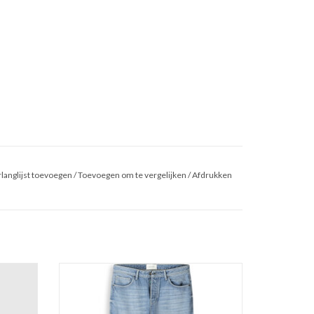
langlijst toevoegen
/
Toevoegen om te vergelijken
/
Afdrukken
T-Shirt
Pure Path The Chase W1689
GEN
TOEVOEGEN AAN WINKELWAGEN