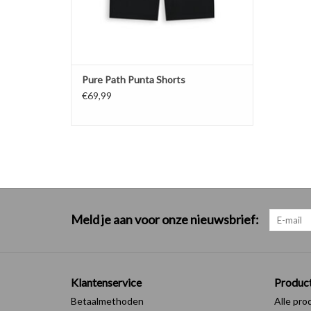
Pure Path Punta Shorts
€69,99
Meld je aan voor onze nieuwsbrief:
Klantenservice
Produc
Betaalmethoden
Alle pro