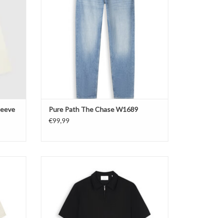
leeve
Pure Path The Chase W1689
€99,99
hirt
Pure Path Flat Knit Half-zip Polo
GEN
TOEVOEGEN AAN WINKELWAGEN