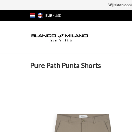
Wij slaan coo
EUR
/
USD
Pure Path Punta Shorts