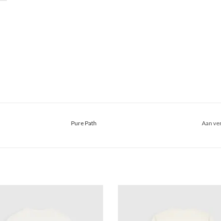
Pure Path
Aan ver
e Path Embroidered Vase T-Shirt
Pure Path Italian Dream Longsleeve 
EVOEGEN AAN WINKELWAGEN
TOEVOEGEN AAN WINKELWA