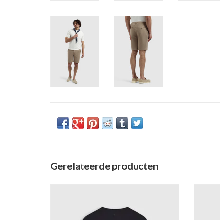
Gerelateerde producten
Pure Path Embroidered Vase T-Shirt
Pur
TOEVOEGEN AAN WINKELWAGEN
TO