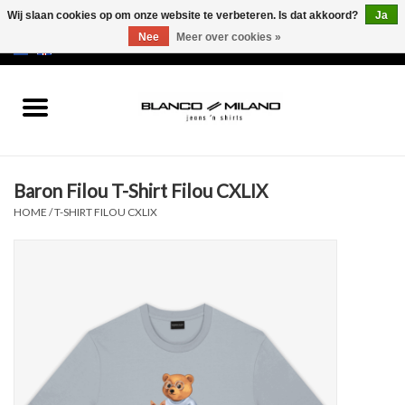
Wij slaan cookies op om onze website te verbeteren. Is dat akkoord?
Ja
Nee
Meer over cookies »
EUR
/
USD
0 Artikelen - €0,00
Home
MEN
Baron Filou T-Shirt Filou CXLIX
SALE 50%
HOME
/
T-SHIRT FILOU CXLIX
NEW SALE 20%
Merken