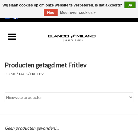
Wij slaan cookies op om onze website te verbeteren. Is dat akkoord?
Ja
Nee
Meer over cookies »
EUR
/
USD
0 Artikelen - €0,00
Home
MEN
Producten getagd met Fritlev
SALE 50%
HOME
/
TAGS
/
FRITLEV
NEW SALE 20%
Merken
Geen producten gevonden!...