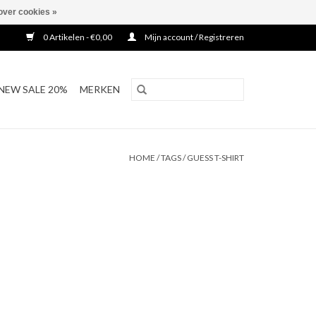
over cookies »
0 Artikelen - €0,00
Mijn account / Registreren
NEW SALE 20%
MERKEN
HOME
/
TAGS
/
GUESS T-SHIRT