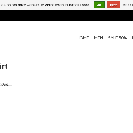
kies op om onze website te verbeteren. Is dat akkoord?
Ja
Nee
Meer 
HOME
MEN
SALE 50%
irt
den!...