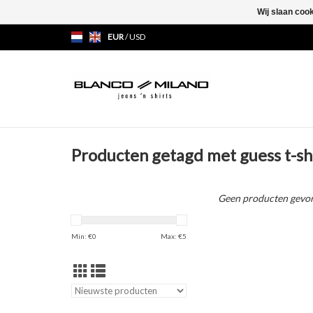
Wij slaan coo
EUR
/
USD
Producten getagd met guess t-sh
Geen producten gevon
Min: €
0
Max: €
5