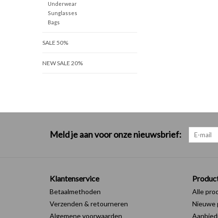
Underwear
Sunglasses
Bags
SALE 50%
NEW SALE 20%
Meld je aan voor onze nieuwsbrief:
Klantenservice
Produc
Betaalmethoden
Alle pro
Verzenden & retourneren
Nieuwe 
Algemene voorwaarden
Aanbied