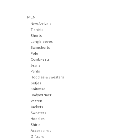
MEN
New Arrivals
T-shirts
Shorts
Longlsleeves
Swimshorts
Polo
Combi-sets
Jeans
Pants
Hoodies & Sweaters
Setjes
Knitwear
Bodywarmer
Vesten
Jackets
Sweaters
Hoodies
Shirts
Accessoires
Giftcard