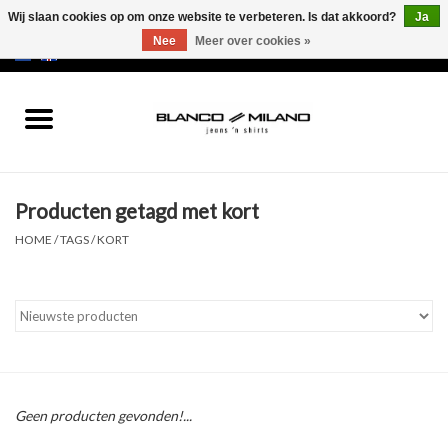
Wij slaan cookies op om onze website te verbeteren. Is dat akkoord?
Ja
Nee
Meer over cookies »
EUR
/
USD
0 Artikelen - €0,00
Home
MEN
Producten getagd met kort
SALE 50%
HOME
/
TAGS
/
KORT
NEW SALE 20%
Merken
Geen producten gevonden!...