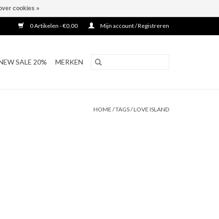
over cookies »
0 Artikelen - €0,00
Mijn account / Registreren
NEW SALE 20%
MERKEN
HOME
/
TAGS
/
LOVE ISLAND