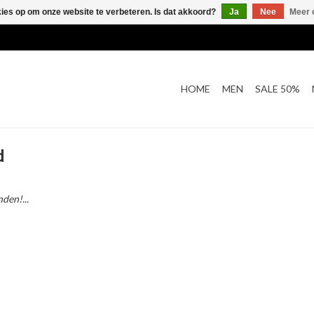
kies op om onze website te verbeteren. Is dat akkoord?
Ja
Nee
Meer 
HOME
MEN
SALE 50%
d
den!...