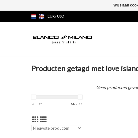
Wij slaan coo
EUR
/
USD
Producten getagd met love islan
Geen producten gevon
Min: €
0
Max: €
5