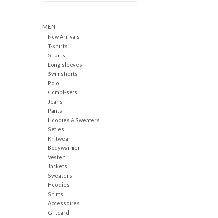
MEN
New Arrivals
T-shirts
Shorts
Longlsleeves
Swimshorts
Polo
Combi-sets
Jeans
Pants
Hoodies & Sweaters
Setjes
Knitwear
Bodywarmer
Vesten
Jackets
Sweaters
Hoodies
Shirts
Accessoires
Giftcard