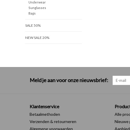
Underwear
Sunglasses
Bags
SALE 50%
NEW SALE 20%
Meld je aan voor onze nieuwsbrief:
Klantenservice
Produc
Betaalmethoden
Alle pro
Verzenden & retourneren
Nieuwe 
Algemene voorwaarden
Aanbied