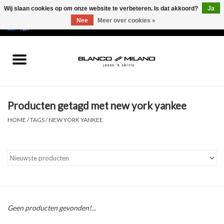
Wij slaan cookies op om onze website te verbeteren. Is dat akkoord?
Ja
Nee
Meer over cookies »
EUR
/
USD
0 Artikelen - €0,00
Home
MEN
Producten getagd met new york yankee
SALE 50%
HOME
/
TAGS
/
NEW YORK YANKEE
NEW SALE 20%
Merken
Geen producten gevonden!...