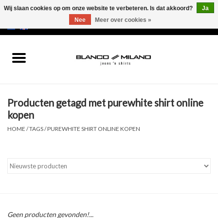
Wij slaan cookies op om onze website te verbeteren. Is dat akkoord?
Ja
Nee
Meer over cookies »
EUR
/
USD
0 Artikelen - €0,00
Home
MEN
Producten getagd met purewhite shirt online
SALE 50%
kopen
HOME
/
TAGS
/
PUREWHITE SHIRT ONLINE KOPEN
NEW SALE 20%
Merken
Geen producten gevonden!...