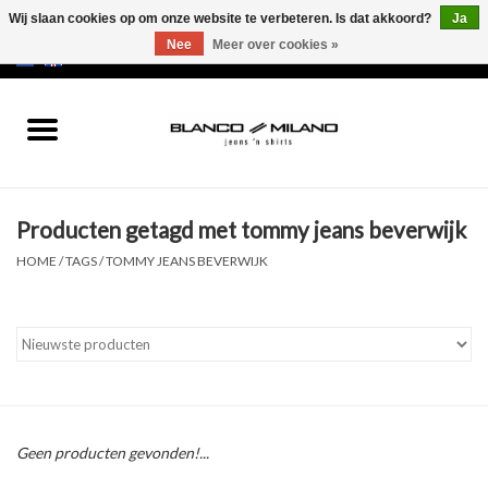
Wij slaan cookies op om onze website te verbeteren. Is dat akkoord?
Ja
Nee
Meer over cookies »
EUR
/
USD
0 Artikelen - €0,00
Home
MEN
Producten getagd met tommy jeans beverwijk
SALE 50%
HOME
/
TAGS
/
TOMMY JEANS BEVERWIJK
NEW SALE 20%
Merken
Geen producten gevonden!...