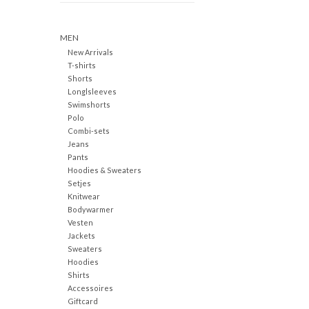
MEN
New Arrivals
T-shirts
Shorts
Longlsleeves
Swimshorts
Polo
Combi-sets
Jeans
Pants
Hoodies & Sweaters
Setjes
Knitwear
Bodywarmer
Vesten
Jackets
Sweaters
Hoodies
Shirts
Accessoires
Giftcard