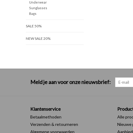
Underwear
Sunglasses
Bags
SALE 50%
NEW SALE 20%
Meld je aan voor onze nieuwsbrief:
Klantenservice
Produc
Betaalmethoden
Alle pro
Verzenden & retourneren
Nieuwe 
Algemene voorwaarden
Aanbied