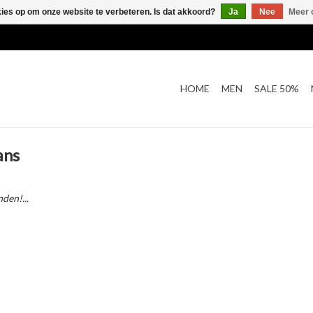
kies op om onze website te verbeteren. Is dat akkoord?
Ja
Nee
Meer 
HOME
MEN
SALE 50%
ans
den!...