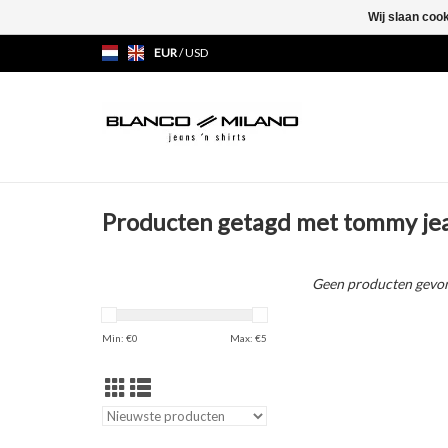
Wij slaan coo
EUR
/
USD
Producten getagd met tommy je
Geen producten gevon
Min: €
0
Max: €
5