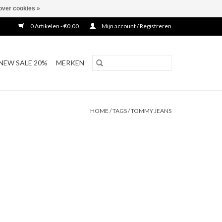
over cookies »
0 Artikelen - €0,00
Mijn account / Registreren
NEW SALE 20%
MERKEN
HOME
/
TAGS
/
TOMMY JEANS