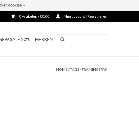
over cookies »
0 Artikelen - €0,00
Mijn account / Registreren
NEW SALE 20%
MERKEN
HOME
/
TAGS
/
TRAININGSPAK