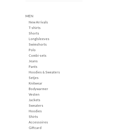
MEN
New Arrivals
T-shirts
Shorts
Longlsleeves
Swimshorts
Polo
Combi-sets
Jeans
Pants
Hoodies & Sweaters
Setjes
Knitwear
Bodywarmer
Vesten
Jackets
Sweaters
Hoodies
Shirts
Accessoires
Giftcard