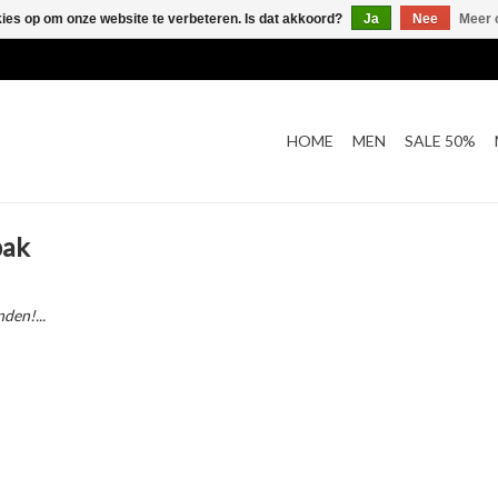
kies op om onze website te verbeteren. Is dat akkoord?
Ja
Nee
Meer 
HOME
MEN
SALE 50%
pak
den!...