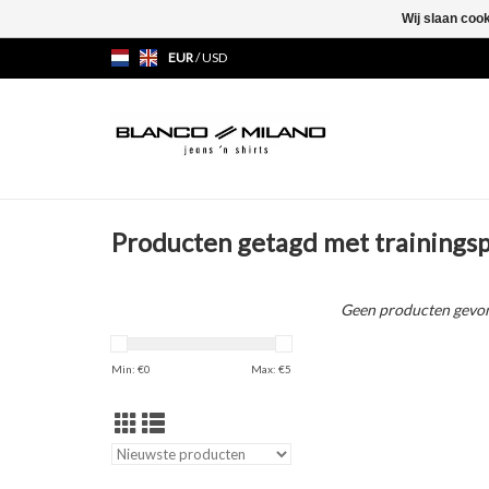
Wij slaan coo
EUR
/
USD
Producten getagd met trainings
Geen producten gevon
Min: €
0
Max: €
5