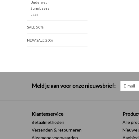
Underwear
Sunglasses
Bags
SALE 50%
NEW SALE 20%
Meld je aan voor onze nieuwsbrief:
Klantenservice
Produc
Betaalmethoden
Alle pro
Verzenden & retourneren
Nieuwe 
Algemene voorwaarden
Aanbied