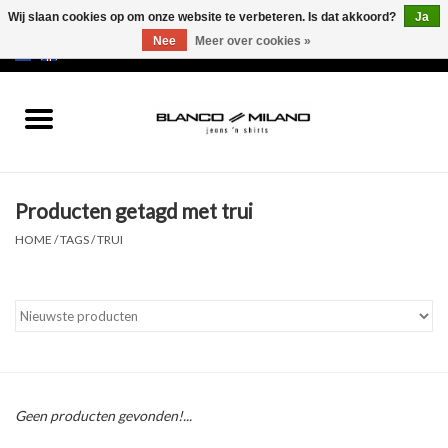
Wij slaan cookies op om onze website te verbeteren. Is dat akkoord?
Ja
Nee
Meer over cookies »
EUR
/
USD
0 Artikelen - €0,00
Home
MEN
Producten getagd met trui
SALE 50%
HOME
/
TAGS
/
TRUI
NEW SALE 20%
Merken
Geen producten gevonden!...