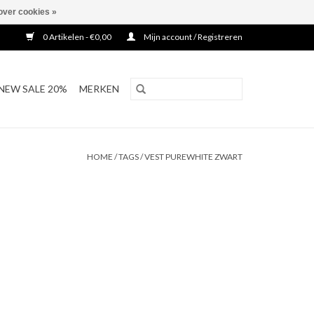
over cookies »
0 Artikelen - €0,00
Mijn account / Registreren
NEW SALE 20%
MERKEN
HOME
/
TAGS
/
VEST PUREWHITE ZWART