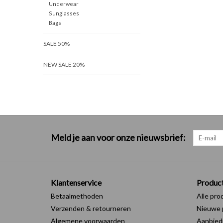
Underwear
Sunglasses
Bags
SALE 50%
NEW SALE 20%
Meld je aan voor onze nieuwsbrief:
Klantenservice
Produc
Betaalmethoden
Alle pro
Verzenden & retourneren
Nieuwe 
Algemene voorwaarden
Aanbied