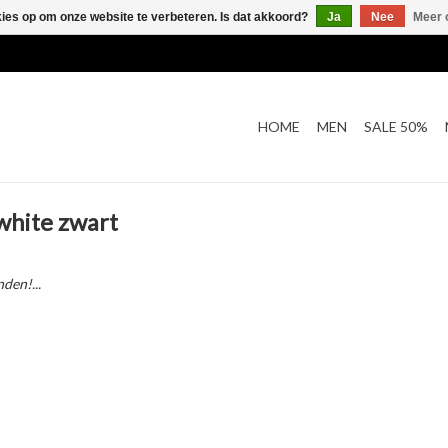
kies op om onze website te verbeteren. Is dat akkoord?
Ja
Nee
Meer 
HOME
MEN
SALE 50%
white zwart
den!...