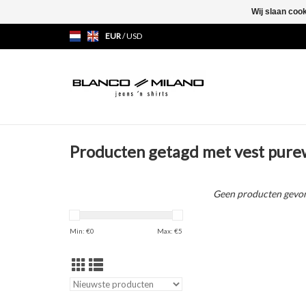
Wij slaan coo
EUR
/
USD
Producten getagd met vest pure
Geen producten gevon
Min: €
0
Max: €
5