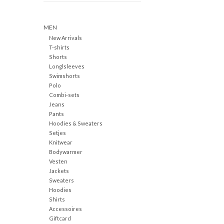
MEN
New Arrivals
T-shirts
Shorts
Longlsleeves
Swimshorts
Polo
Combi-sets
Jeans
Pants
Hoodies & Sweaters
Setjes
Knitwear
Bodywarmer
Vesten
Jackets
Sweaters
Hoodies
Shirts
Accessoires
Giftcard