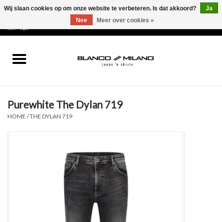
Wij slaan cookies op om onze website te verbeteren. Is dat akkoord?
Ja
Nee
Meer over cookies »
EUR
/
USD
0 Artikelen - €0,00
Home
MEN
Purewhite The Dylan 719
SALE 50%
HOME
/
THE DYLAN 719
NEW SALE 20%
Merken