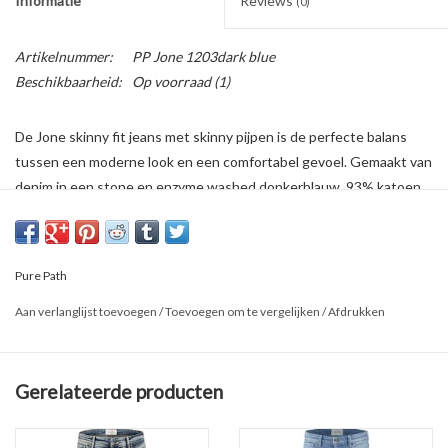
Informatie
Reviews
(0)
Artikelnummer:
PP Jone 1203dark blue
Beschikbaarheid:
Op voorraad
(1)
De Jone skinny fit jeans met skinny pijpen is de perfecte balans
tussen een moderne look en een comfortabel gevoel. Gemaakt van
denim in een stone en enzyme washed donkerblauw, 93% katoen,
5% polyester en 2% elastaan. Met vervaging aan de voor- en
achterkant, subtiele slijtageplekken op de voor- en achterzakken
en vervaagde 3D-whiskers op de heupen. Met kenmerkende
Pure Path
designdetails zoals de zwart leren logopatch op de taille en subtiel
geborduurd driehoekslogo op de achterzak
Aan verlanglijst toevoegen
/
Toevoegen om te vergelijken
/
Afdrukken
Gerelateerde producten