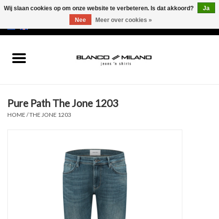
Wij slaan cookies op om onze website te verbeteren. Is dat akkoord?
Ja
Nee
Meer over cookies »
EUR
/
USD
0 Artikelen - €0,00
Home
MEN
Pure Path The Jone 1203
SALE 50%
HOME
/
THE JONE 1203
NEW SALE 20%
Merken